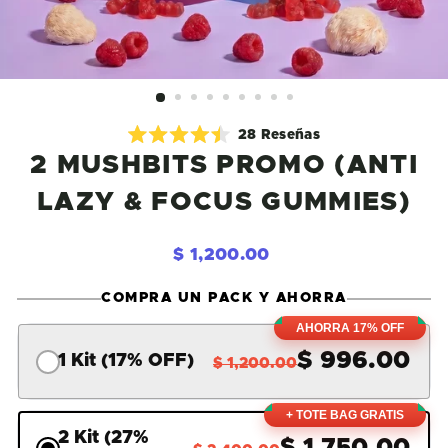
Haz
28
Reseñas
Calificado
clic
2 MUSHBITS PROMO (ANTI
4.5
de
para
5
LAZY & FOCUS GUMMIES)
desplazarte
estrellas
a
las
Precio
$
$ 1,200.00
reseñas
habitual
1,200.00
COMPRA UN PACK Y AHORRA
AHORRA 17% OFF
$ 996.00
1 Kit (17% OFF)
$ 1,200.00
+ TOTE BAG GRATIS
2 Kit (27%