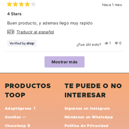
Hace 1 mes
Calificado
4
4 Stars
de
5
Buen producto, y ademas llego muy rapido
estrellas
Traducir al español
Sí,
No,
1
0
¿Fue útil esto?
esta
persona
esta
pers
reseña
votó
reseñ
vota
Cargando...
de
sí
de
no
Mostrar más
Ulises
Ulise
fue
no
útil.
fue
útil.
PRODUCTOS
TE PUEDE O NO
TOOP
INTERESAR
Adaptógenos 💊
Síguenos en Instagram
Gomitas 🍬
Mándanos un WhatsApp
Chocotoop 🍫
Política de Privacidad