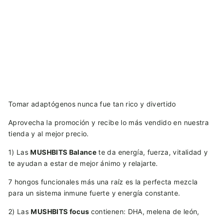
2 MUSHBITS PROMO (ANTI LAZY &
FOCUS GUMMIES)
Toop
$
$ 1,200.00
1,200.00
Tomar adaptógenos nunca fue tan rico y divertido
Aprovecha la promoción y recibe lo más vendido en nuestra
tienda y al mejor precio.
1) Las
MUSHBITS Balance
te da energía, fuerza, vitalidad y
te ayudan a estar de mejor ánimo y relajarte.
7 hongos funcionales más una raíz es la perfecta mezcla
para un sistema inmune fuerte y energía constante.
2) Las
MUSHBITS focus
contienen: DHA, melena de león,