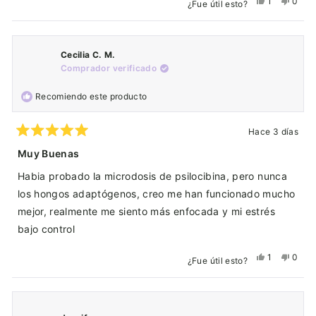
Sí,
No,
1
0
¿Fue útil esto?
sobre
esta
persona
esta
pers
esta
reseña
votó
reseñ
vota
reseña
de
sí
de
no
Cecilia C. M.
Ernesto
Ernes
Comprador verificado
T.
T.
fue
no
Recomiendo este producto
útil.
fue
útil.
Hace 3 días
Calificado
5
Muy Buenas
de
5
Habia probado la microdosis de psilocibina, pero nunca
estrellas
los hongos adaptógenos, creo me han funcionado mucho
mejor, realmente me siento más enfocada y mi estrés
bajo control
Sí,
No,
1
0
¿Fue útil esto?
esta
persona
esta
pers
reseña
votó
reseñ
vota
de
sí
de
no
Cecilia
Cecil