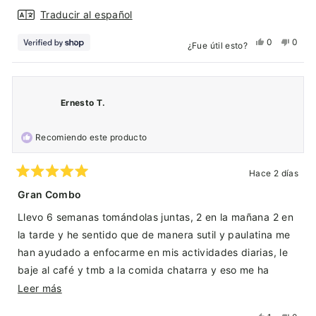
Traducir al español
Sí,
No,
0
0
¿Fue útil esto?
esta
personas
esta
pers
reseña
votaron
reseñ
vota
de
sí
de
no
America
Ameri
Ernesto T.
fue
no
útil.
fue
Recomiendo este producto
útil.
Hace 2 días
Calificado
5
Gran Combo
de
5
Llevo 6 semanas tomándolas juntas, 2 en la mañana 2 en
estrellas
la tarde y he sentido que de manera sutil y paulatina me
han ayudado a enfocarme en mis actividades diarias, le
baje al café y tmb a la comida chatarra y eso me ha
hecho muy bien. Muy renovado, gran producto, gracias.
Leer
Leer más
Compre más para mi mamá.
más