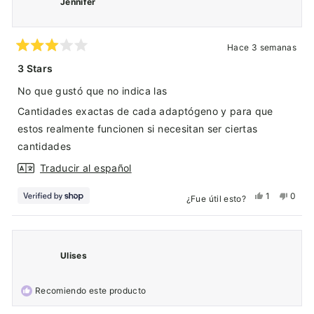
Jennifer
C.
C.
M.
M.
fue
no
Hace 3 semanas
útil.
fue
Calificado
3
útil.
3 Stars
de
5
No que gustó que no indica las
estrellas
Cantidades exactas de cada adaptógeno y para que
estos realmente funcionen si necesitan ser ciertas
cantidades
Traducir al español
Sí,
No,
1
0
¿Fue útil esto?
esta
persona
esta
pers
reseña
votó
reseñ
vota
de
sí
de
no
Jennifer
Jenni
Ulises
fue
no
útil.
fue
Recomiendo este producto
útil.