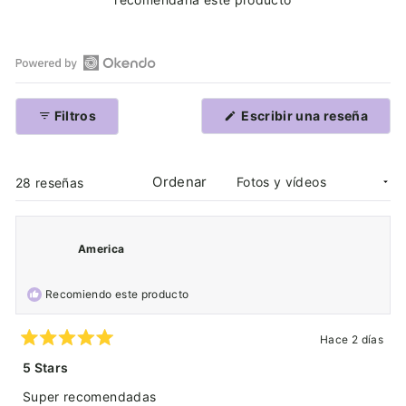
Abrir
reseñas
(Se
Filtros
Escribir una reseña
de
abre
en
Okendo
una
en
nuev
venta
Ordenar
una
Cargando...
28 reseñas
nueva
ventana
America
Recomiendo este producto
Hace 2 días
Calificado
5
5 Stars
de
5
Super recomendadas
estrellas