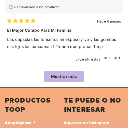
útil.
fue
Recomiendo este producto
útil.
Hace 6 meses
Calificado
5
El Mejor Combo Para Mi Familia
de
5
Las cápsulas las tomamos mi esposo y yo y las gomitas
estrellas
mis hijos las aaaaaman ! Tienen que probar Toop
Sí,
No,
1
1
¿Fue útil esto?
esta
persona
esta
pers
reseña
votó
reseñ
votó
Cargando...
de
sí
de
no
Mostrar más
Geraldine
Geral
fue
no
útil.
fue
útil.
PRODUCTOS
TE PUEDE O NO
TOOP
INTERESAR
Adaptógenos 💊
Síguenos en Instagram