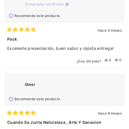
Comprador verificado
M.
M.
G.
G.
Recomiendo este producto
G.
G.
fue
no
útil.
fue
Hace 4 meses
Calificado
útil.
5
Pack
de
5
Excelente presentación, buen sabor y rápida entrega!
estrellas
Sí,
No,
0
0
¿Fue útil esto?
esta
personas
esta
pers
reseña
votaron
reseñ
vota
de
sí
de
no
Axel
Axel
Oliver
P.
P.
P.
P.
Recomiendo este producto
fue
no
útil.
fue
útil.
Hace 6 meses
Calificado
5
Cuando Se Junta Naturaleza , Arte Y Sanacion
de
5