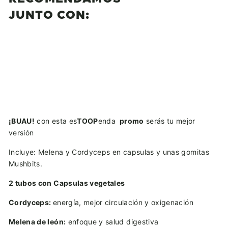
JUNTO CON:
Kit 3-Pack Anti Niebla Mental
Toop
$
$ 1,778.00
1,778.00
¡BUAU!
con esta es
TOOP
enda
promo
serás tu mejor
versión
Incluye: Melena y Cordyceps en capsulas y unas gomitas
Mushbits.
2 tubos con Capsulas vegetales
Cordyceps:
energía, mejor circulación y oxigenación
Melena de león:
enfoque y salud digestiva