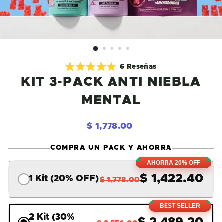
Haz
6
Reseñas
Calificado
clic
KIT 3-PACK ANTI NIEBLA
5.0
de
para
5
MENTAL
desplazarte
estrellas
a
las
Precio
$
$ 1,778.00
reseñas
habitual
1,778.00
COMPRA UN PACK Y AHORRA
AHORRA 20% OFF
$ 1,422.40
1 Kit (20% OFF)
$ 1,778.00
BEST SELLER
2 Kit (30%