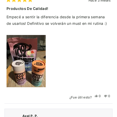
Hace 3 meses
Calificado
5
Productos De Calidad!
de
5
Empecé a sentir la diferencia desde la primera semana
estrellas
de usarlos! Definitivo se volverán un must en mi rutina :)
Sí,
No,
0
0
¿Fue útil esto?
esta
personas
esta
pers
reseña
votaron
reseñ
vota
de
sí
de
no
Axel P. P.
Alejandra
Aleja