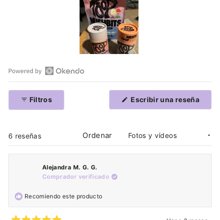
Diapositiva
1
seleccionada
Abrir
reseñas
(Se
Filtros
Escribir una reseña
de
abre
en
Okendo
una
en
nuev
venta
Ordenar
una
Cargando...
6 reseñas
nueva
ventana
Alejandra M. G. G.
Comprador verificado
Recomiendo este producto